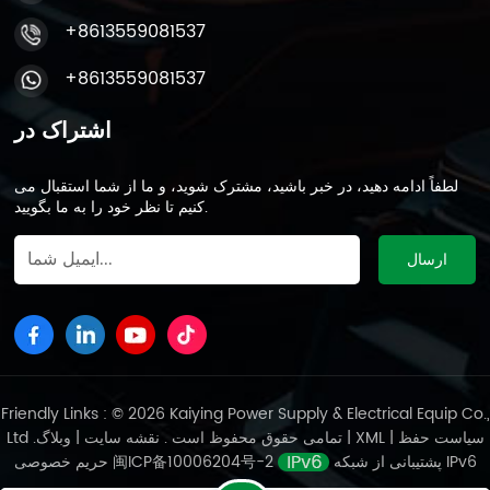
+8613559081537
+8613559081537
اشتراک در
لطفاً ادامه دهید، در خبر باشید، مشترک شوید، و ما از شما استقبال می
کنیم تا نظر خود را به ما بگویید.
Friendly Links : © 2026 Kaiying Power Supply & Electrical Equip Co.,
سیاست حفظ
|
XML
|
وبلاگ
Ltd .تمامی حقوق محفوظ است .
نقشه سایت
|
پشتیبانی از شبکه IPv6
闽ICP备10006204号-2
حریم خصوصی