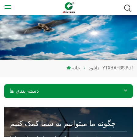
دانلود: YTX9A-BS.pdf
خانه
دسته بندی ها
چگونه ما میتوانیم به شما کمک کنیم