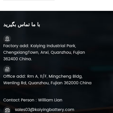
را شروع می کند
با ما تماس بگیرید
Factory add: Kaiying Industrial Park,
ChengxiangTown, Anxi, Quanzhou, Fujian
362400 China.
Office add: Rm A, 11/F, Mingcheng Bldg,
Wenling Rd, Quanzhou, Fujian 362000 China
Contact Person : William Lian
sales03@kaiyingbattery.com