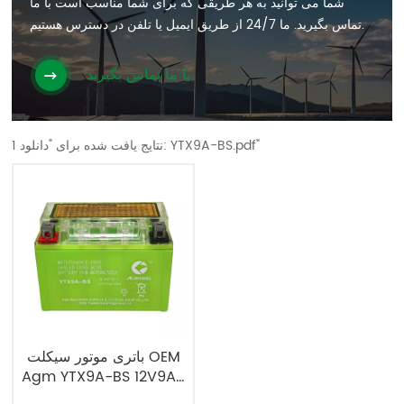
شما می توانید به هر طریقی که برای شما مناسب است با ما
تماس بگیرید. ما 24/7 از طریق ایمیل یا تلفن در دسترس هستیم.
با ما تماس بگیرید
1 نتایج یافت شده برای "دانلود: YTX9A-BS.pdf"
باتری موتور سیکلت OEM
Agm YTX9A-BS 12V9Ah
کارخانه باتری موتور سیکلت