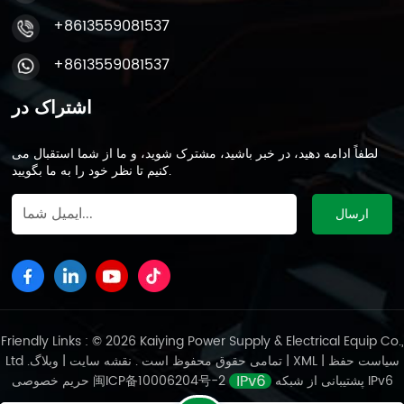
+8613559081537
+8613559081537
اشتراک در
لطفاً ادامه دهید، در خبر باشید، مشترک شوید، و ما از شما استقبال می
کنیم تا نظر خود را به ما بگویید.
Friendly Links : © 2026 Kaiying Power Supply & Electrical Equip Co.,
سیاست حفظ
|
XML
|
وبلاگ
Ltd .تمامی حقوق محفوظ است .
نقشه سایت
|
پشتیبانی از شبکه IPv6
闽ICP备10006204号-2
حریم خصوصی