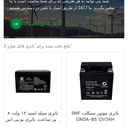
شما می توانید به هر طریقی که برای شما مناسب است با ما
تماس بگیرید. ما 24/7 از طریق ایمیل یا تلفن در دسترس هستیم.
با ما تماس بگیرید
2 نتایج یافت شده برای "باتری قابل شارژ"
SMF باتری موتور سیکلت
باتری سیلد اسید ۱۲ ولت ۸
12N3A-BS 12V3AH
آمپر ساعت، باتری یو پی اس
۶FM8