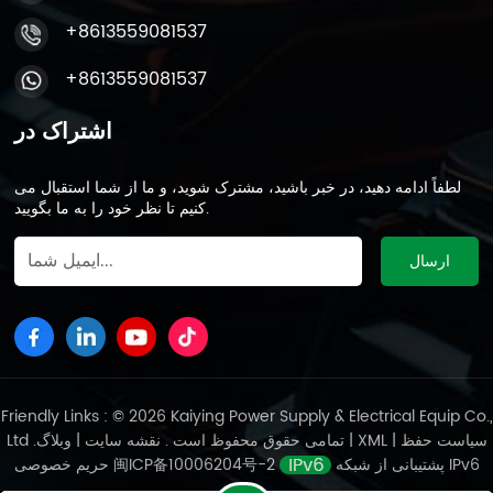
+8613559081537
+8613559081537
اشتراک در
لطفاً ادامه دهید، در خبر باشید، مشترک شوید، و ما از شما استقبال می
کنیم تا نظر خود را به ما بگویید.
Friendly Links : © 2026 Kaiying Power Supply & Electrical Equip Co.,
سیاست حفظ
|
XML
|
وبلاگ
Ltd .تمامی حقوق محفوظ است .
نقشه سایت
|
پشتیبانی از شبکه IPv6
闽ICP备10006204号-2
حریم خصوصی