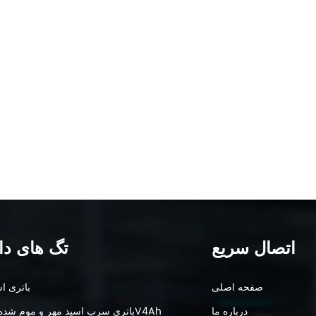
اتصال سریع
تگ های دا
صفحه اصلی
باتری اس
درباره ما
باتری سرب اسید مهر و موم شده 6V4Ah