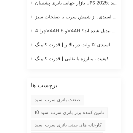
س
بازار جهانی باتری پشتیبان UPS 2025: چگونه باتری های سرب اسید و لیتیومی با هم همزیستی می کنند
عمل
تجزیه و تحلیل جامع ساخت صفحه باتری سرب اسیدی: از شمش سرب تا صفحات سبز
اطم
چرا 4V4AH و 6V4AH به منبع تغذیه ترجیحی برای ترازوهای الکترونیکی تبدیل شده اند؟
باتری های سرب اسیدی 12 ولت در بالابر | قدرت کایینگ
حفظ کیفیت، مبارزه با تقلبی | قدرت کایینگ
برچسب ها
صنعت باتری سرب اسید
10 تامین کننده برتر باتری سرب اسید
کارخانه های چینی باتری سرب اسید