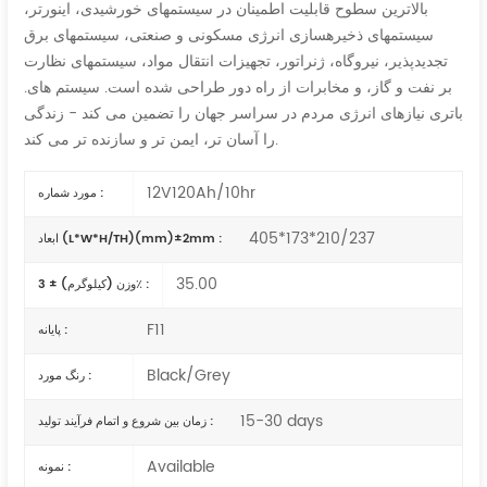
بالاترین سطوح قابلیت اطمینان در سیستمهای خورشیدی، اینورتر،
سیستمهای ذخیرهسازی انرژی مسکونی و صنعتی، سیستمهای برق
تجدیدپذیر، نیروگاه، ژنراتور، تجهیزات انتقال مواد، سیستمهای نظارت
بر نفت و گاز، و مخابرات از راه دور طراحی شده است. سیستم های.
باتری نیازهای انرژی مردم در سراسر جهان را تضمین می کند - زندگی
را آسان تر، ایمن تر و سازنده تر می کند.
12V120Ah/10hr
مورد شماره :
405*173*210/237
ابعاد (L*W*H/TH)(mm)±2mm :
35.00
وزن (کیلوگرم) ± 3٪ :
F11
پایانه :
Black/Grey
رنگ مورد :
15-30 days
زمان بین شروع و اتمام فرآیند تولید :
Available
نمونه :