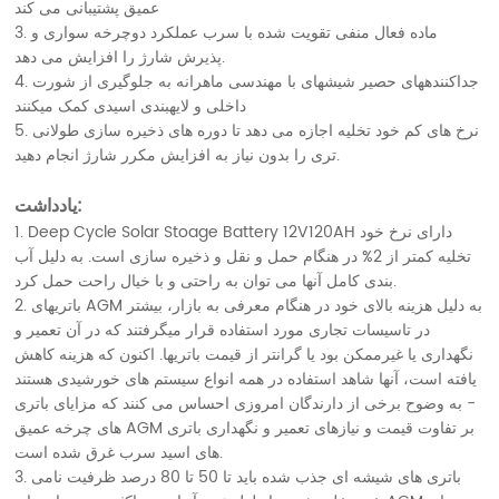
عمیق پشتیبانی می کند
3. ماده فعال منفی تقویت شده با سرب عملکرد دوچرخه سواری و
پذیرش شارژ را افزایش می دهد.
4. جداکنندههای حصیر شیشهای با مهندسی ماهرانه به جلوگیری از شورت
داخلی و لایهبندی اسیدی کمک میکنند
5. نرخ های کم خود تخلیه اجازه می دهد تا دوره های ذخیره سازی طولانی
تری را بدون نیاز به افزایش مکرر شارژ انجام دهید.
یادداشت:
1. Deep Cycle Solar Stoage Battery 12V120AH دارای نرخ خود
تخلیه کمتر از 2% در هنگام حمل و نقل و ذخیره سازی است. به دلیل آب
بندی کامل آنها می توان به راحتی و با خیال راحت حمل کرد.
2. باتریهای AGM به دلیل هزینه بالای خود در هنگام معرفی به بازار، بیشتر
در تاسیسات تجاری مورد استفاده قرار میگرفتند که در آن تعمیر و
نگهداری یا غیرممکن بود یا گرانتر از قیمت باتریها. اکنون که هزینه کاهش
یافته است، آنها شاهد استفاده در همه انواع سیستم های خورشیدی هستند
- به وضوح برخی از دارندگان امروزی احساس می کنند که مزایای باتری
های چرخه عمیق AGM بر تفاوت قیمت و نیازهای تعمیر و نگهداری باتری
های اسید سرب غرق شده است.
3. باتری های شیشه ای جذب شده باید تا 50 تا 80 درصد ظرفیت نامی