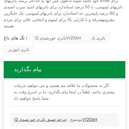
خود تخلیه شوند تا طول عمر آنها به حداکثر برسد. باتریهای AGM برای
باتریهای لیتیومی، با 50 درصد استاندارد برای باتریهای اسید سرب اسیدی
و 80 درصد پایینترین حد استاندارد برای باتریهای لیتیومی، یک جایگزین
مقرونبهصرفه و با کارایی بالا برای لیتیوم و انتخابی عالی برای مردم
هستند.
تگ های داغ :
باتری باد
باتری خورشیدی 12V120AH
باتری اینورتر
پیام بگذارید
اگر به محصولات ما علاقه مند هستید و می خواهید جزئیات
بیشتری بدانید، لطفاً در اینجا پیام بگذارید، ما در اسرع وقت به
شما پاسخ خواهیم داد.
چرخه عمیق باتری خورشیدی 12V120AH
موضوع :